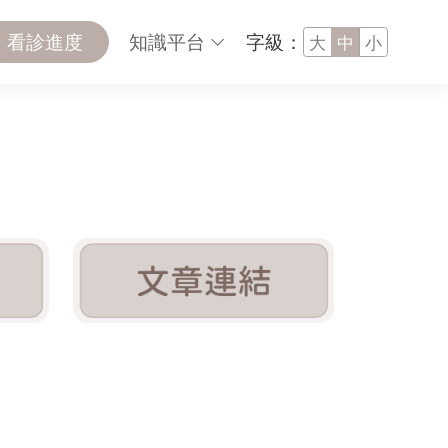
看診進度
知識平台
字級：
大
中
小