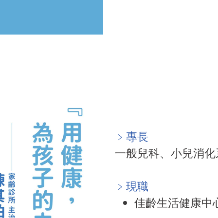
﹥專長
一般兒科、小兒消化
﹥現職
佳齡生活健康中心