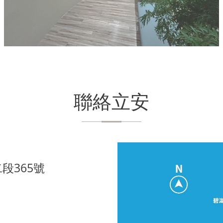
聯絡立安
段365號